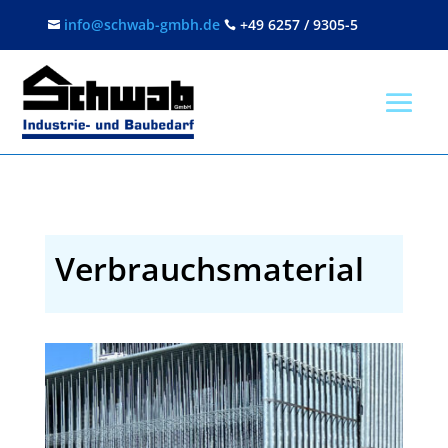
Skip
info@schwab-gmbh.de
+49 6257 / 9305-5


to
content
Verbrauchsmaterial