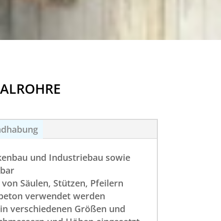
HALROHRE
ndhabung
kenbau und Industriebau sowie
dbar
 von Säulen, Stützen, Pfeilern
lbeton verwendet werden
t in verschiedenen Größen und