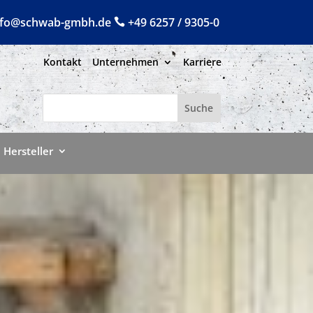
nfo@schwab-gmbh.de
+49 6257 / 9305-0

Kontakt
Unternehmen
Karriere
Suchen
Search
nach:
for...
Hersteller
Hersteller