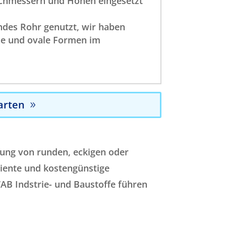
rchmessern und Höhen eingesetzt
undes Rohr genutzt, wir haben
he und ovale Formen im
arten
lung von runden, eckigen oder
ziente und kostengünstige
WAB Indstrie- und Baustoffe führen