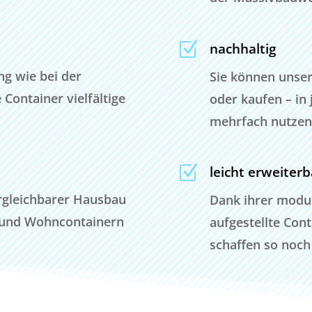
Z
nachhaltig
ng wie bei der
Sie können unse
Container vielfältige
oder kaufen – in
mehrfach nutzen
Z
leicht erweiterb
ergleichbarer Hausbau
Dank ihrer modul
 und Wohncontainern
aufgestellte Con
schaffen so noc