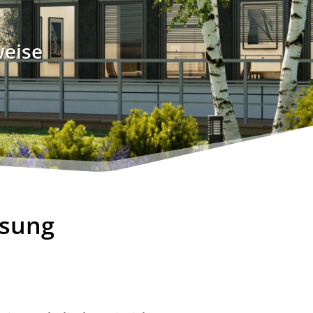
weise
ösung