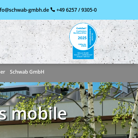
nfo@schwab-gmbh.de
+49 6257 / 9305-0

ner
Schwab GmbH
s mobile