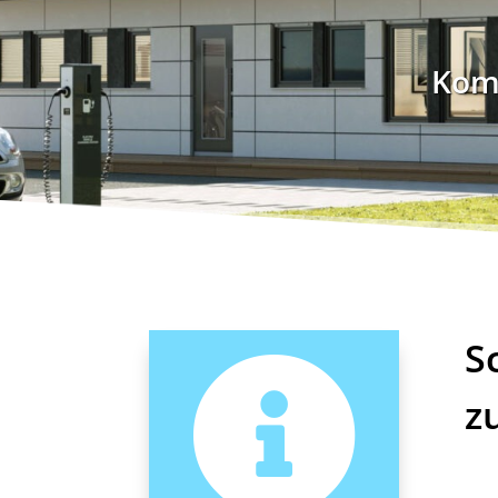
Komp
S

z