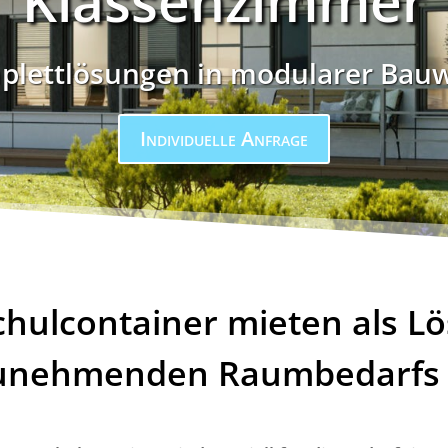
Klassenzimmer
lettlösungen in modularer Bau
Individuelle Anfrage
chulcontainer mieten als L
unehmenden Raumbedarfs