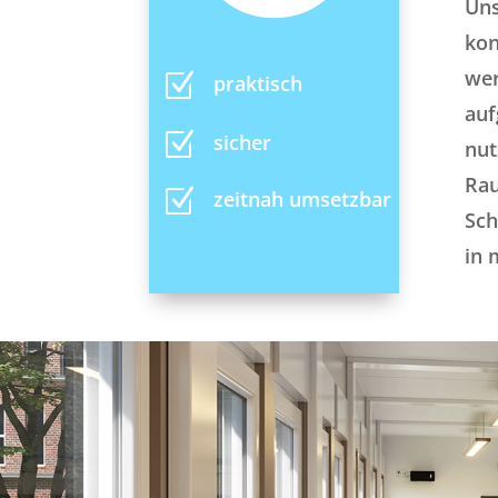
Uns
kon
wer
Z
praktisch
auf
Z
sicher
nut
Rau
Z
zeitnah umsetzbar
Sch
in 