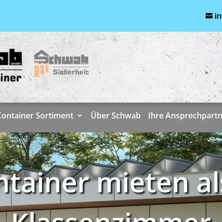
i

Container Sortiment
Über Schwab
Ihre Ansprechpart
ntainer mieten al