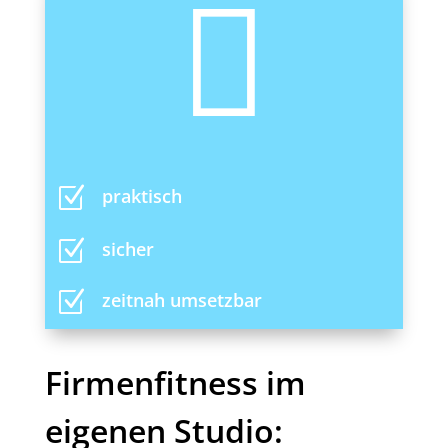

Z
praktisch
Z
sicher
Z
zeitnah umsetzbar
Firmenfitness im
eigenen Studio: