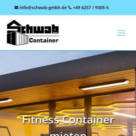
Skip
info@schwab-gmbh.de
+49 6257 / 9305-5


to
content
Fitness Container
mieten