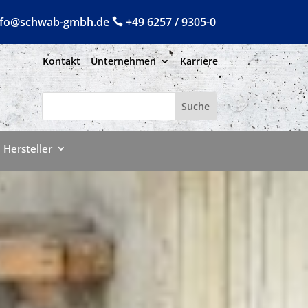
nfo@schwab-gmbh.de
+49 6257 / 9305-0

Kontakt
Unternehmen
Karriere
Suchen
nach:
Hersteller
Hersteller