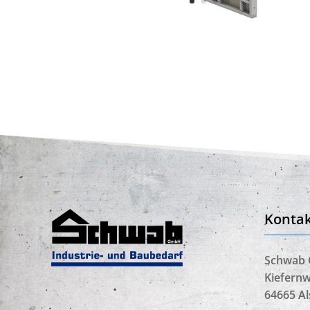
Kontak
Schwab
Kiefernw
64665 A