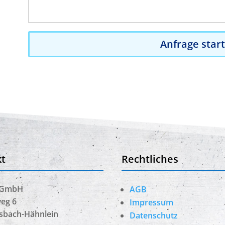
Anfrage star
t
Rechtliches
 GmbH
AGB
eg 6
Impressum
lsbach-Hähnlein
Datenschutz